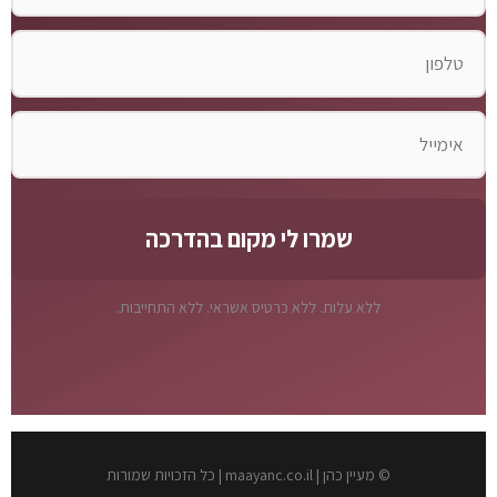
ללא עלות. ללא כרטיס אשראי. ללא התחייבות.
© מעיין כהן | maayanc.co.il | כל הזכויות שמורות